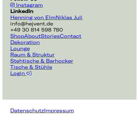
Instagram
LinkedIn
Henning von Elm
Niklas Juli
info@hejvent.de
+49 30 814 598 780
Shop
About
Stories
Contact
Dekoration
Lounge
Raum & Struktur
Stehtische & Barhocker
Tische & Stühle
Login
Datenschutz
Impressum